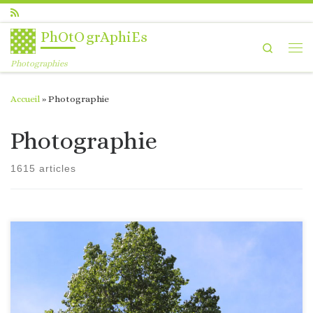
Passer au contenu
PhOtOgrAphiEs
Search
Me
Photographies
Accueil
»
Photographie
Photographie
1615 articles