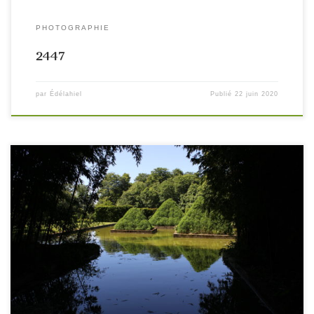
PHOTOGRAPHIE
2447
par
Édélahiel
Publié
22 juin 2020