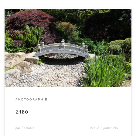
PHOTOGRAPHIE
2456
par
Édélahiel
Publié
1 juillet 2020