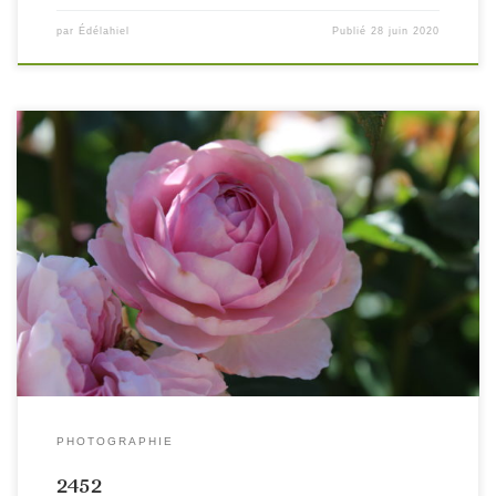
par
Édélahiel
Publié
28 juin 2020
PHOTOGRAPHIE
2452