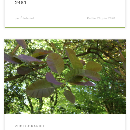
2451
par
Édélahiel
Publié
26 juin 2020
PHOTOGRAPHIE