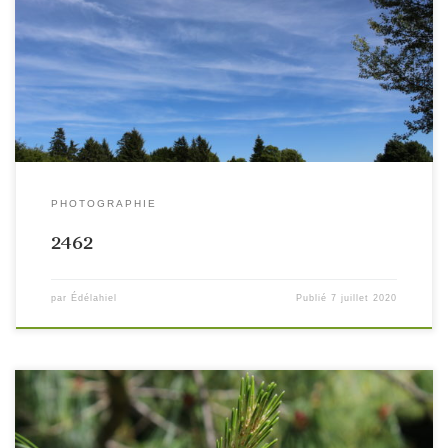
PHOTOGRAPHIE
2462
par
Édélahiel
Publié
7 juillet 2020