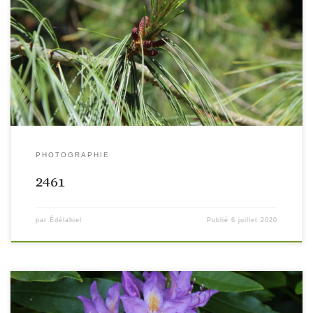
PHOTOGRAPHIE
2461
par
Édélahiel
Publié
6 juillet 2020