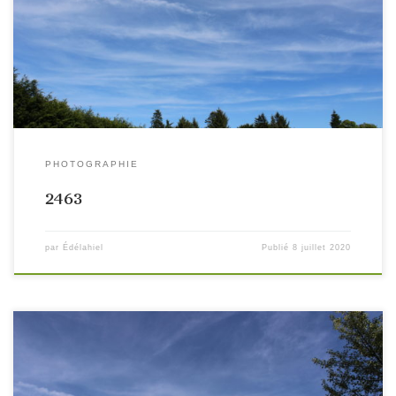
PHOTOGRAPHIE
2463
par
Édélahiel
Publié
8 juillet 2020