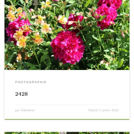
PHOTOGRAPHIE
2428
par
Édélahiel
Publié
3 juillet 2020