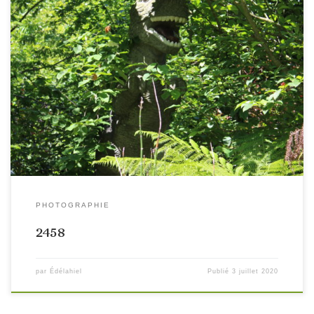
PHOTOGRAPHIE
2458
par
Édélahiel
Publié
3 juillet 2020