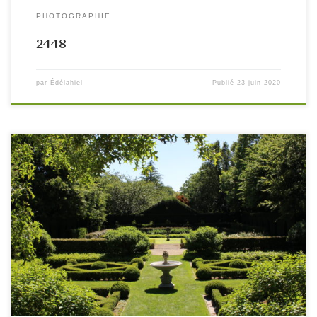
PHOTOGRAPHIE
2448
par
Édélahiel
Publié
23 juin 2020