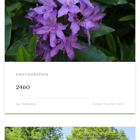
PHOTOGRAPHIE
2460
par
Édélahiel
Publié
5 juillet 2020