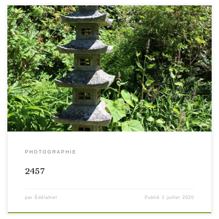
PHOTOGRAPHIE
2457
par
Édélahiel
Publié
2 juillet 2020