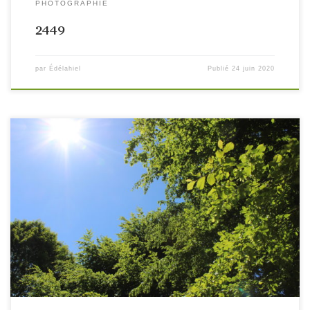
PHOTOGRAPHIE
2449
par
Édélahiel
Publié
24 juin 2020