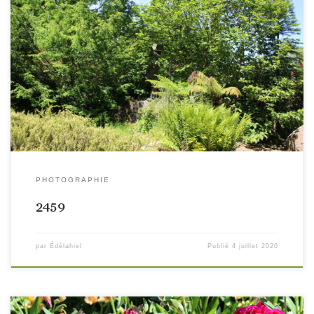
PHOTOGRAPHIE
2459
par
Édélahiel
Publié
4 juillet 2020