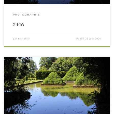
PHOTOGRAPHIE
2446
par
Édélahiel
Publié
21 juin 2020