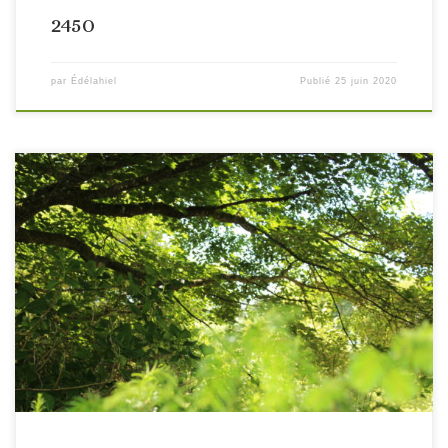
2450
par
Édélahiel
Publié
25 juin 2020