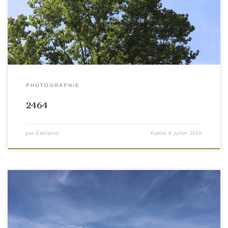
PHOTOGRAPHIE
2464
par
Édélahiel
Publié
9 juillet 2020