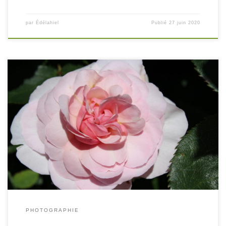
par
Édélahiel
Publié
27 juin 2020
PHOTOGRAPHIE