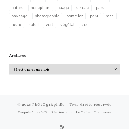
nature
nenuphare
nuage
oiseau
parc
paysage
photographie
pommier
pont
rose
route
soleil
vert
végétal
zoo
Archives
Archives
© 2026
PhOtOgrAphiEs
– Tous droits réservés
Propulsé par
WP
– Réalisé avec the
Thème Customizr