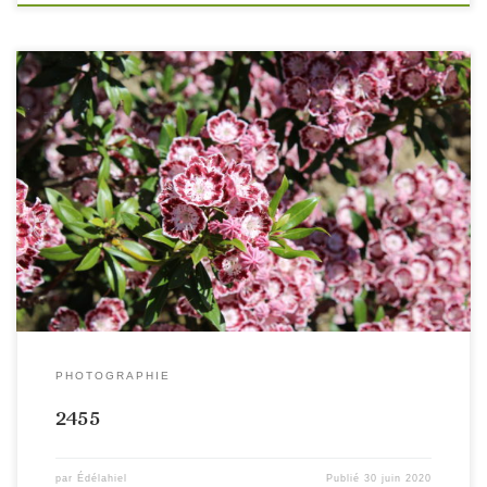
PHOTOGRAPHIE
2455
par
Édélahiel
Publié
30 juin 2020