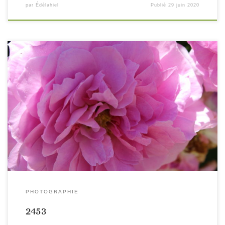
par
Édélahiel
Publié
29 juin 2020
PHOTOGRAPHIE
2453