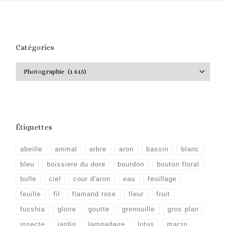
Catégories
Catégories
Étiquettes
abeille
animal
arbre
aron
bassin
blanc
bleu
boissiere du dore
bourdon
bouton floral
bulle
ciel
cour d'aron
eau
feuillage
feuille
fil
flamand rose
fleur
fruit
fucshia
gloire
goutte
grenouille
gros plan
insecte
jardin
lampadaire
lotus
macro