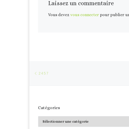
Laissez un commentaire
Vous devez
vous connecter
pour publier u
Parcourir les articles
Article précédent
2457
Catégories
Catégories