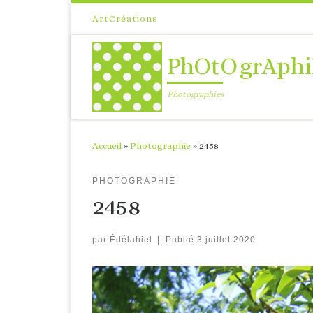
Passer au contenu
ArtCréations
PhOtOgrAphi
Photographies
Accueil
»
Photographie
»
2458
PHOTOGRAPHIE
2458
par
Édélahiel
|
Publié
3 juillet 2020