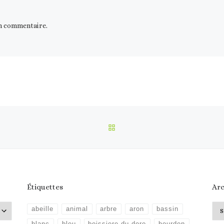
n commentaire.
RETOUR À LA LISTE DES 
Étiquettes
Arc
Arc
abeille
animal
arbre
aron
bassin
blanc
bleu
boissiere du dore
bourdon