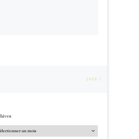
Article suivant
ARTICLES
2428
hives
hives