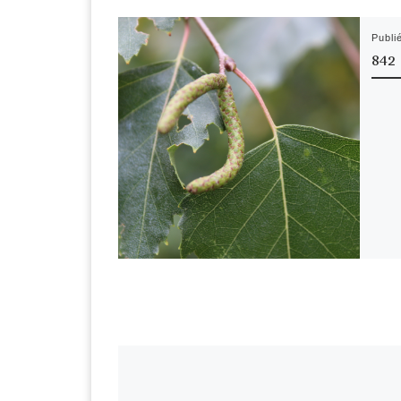
Publi
842