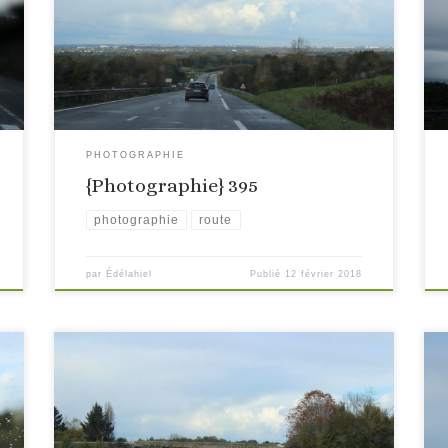
PHOTOGRAPHIE
{Photographie} 395
photographie
route
par
Édélahiel
Publié
12 février 2018