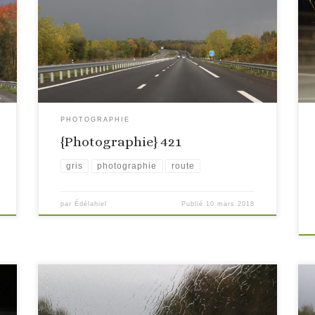
PHOTOGRAPHIE
{Photographie} 421
gris
photographie
route
par
Édélahiel
Publié
10 mars 2018