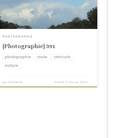
PHOTOGRAPHIE
{Photographie} 391
photographie
route
vehicule
voiture
par
Édélahiel
Publié
8 février 2018