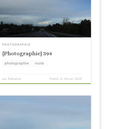
PHOTOGRAPHIE
{Photographie} 394
photographie
route
par
Édélahiel
Publié
11 février 2018