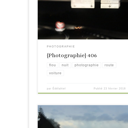
PHOTOGRAPHIE
{Photographie} 406
flou
nuit
photographie
route
voiture
par
Édélahiel
Publié
23 février 2018