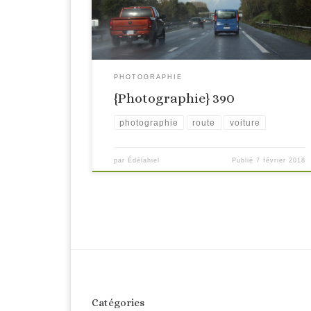
PHOTOGRAPHIE
{Photographie} 390
photographie
route
voiture
par
Édélahiel
Publié
7 février 2018
Catégories