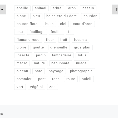
Arc
abeille
animal
arbre
aron
bassin
blanc
bleu
boissiere du dore
bourdon
bouton floral
bulle
ciel
cour d'aron
eau
feuillage
feuille
fil
flamand rose
fleur
fruit
fucshia
gloire
goutte
grenouille
gros plan
insecte
jardin
lampadaire
lotus
macro
nature
nenuphare
nuage
oiseau
parc
paysage
photographie
pommier
pont
rose
route
soleil
vert
végétal
zoo
és