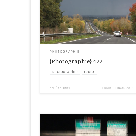
PHOTOGRAPHIE
{Photographie} 422
photographie
route
par
Édélahiel
Publié
11 mars 2018