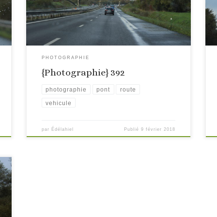
PHOTOGRAPHIE
{Photographie} 392
photographie
pont
route
vehicule
par
Édélahiel
Publié
9 février 2018