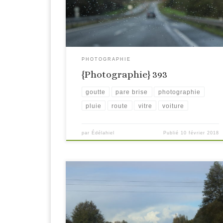
PHOTOGRAPHIE
{Photographie} 393
goutte
pare brise
photographie
pluie
route
vitre
voiture
par
Édélahiel
Publié
10 février 2018