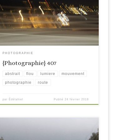
PHOTOGRAPHIE
{Photographie} 407
abstrait
flou
lumiere
mouvement
photographie
route
par
Édélahiel
Publié
24 février 2018