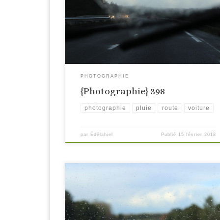
PHOTOGRAPHIE
{Photographie} 398
photographie
pluie
route
voiture
par
Édélahiel
Publié
15 février 2018