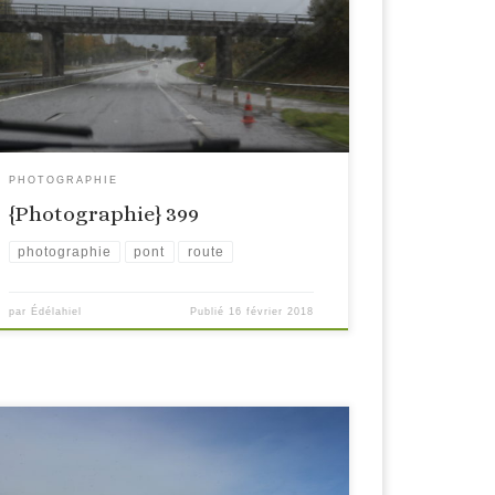
PHOTOGRAPHIE
{Photographie} 399
photographie
pont
route
par
Édélahiel
Publié
16 février 2018