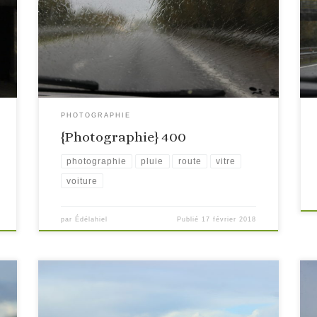
PHOTOGRAPHIE
{Photographie} 400
photographie
pluie
route
vitre
voiture
par
Édélahiel
Publié
17 février 2018