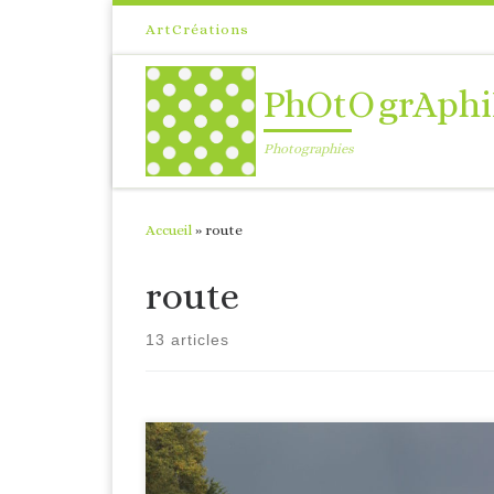
Passer au contenu
ArtCréations
PhOtOgrAphi
Photographies
Accueil
»
route
route
13 articles