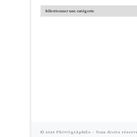
Catégories
© 2026
PhOtOgrAphiEs
– Tous droits réserv