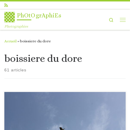
Passer au contenu
PhOtOgrAphiEs
Search
Me
Photographies
Accueil
»
boissiere du dore
boissiere du dore
61 articles