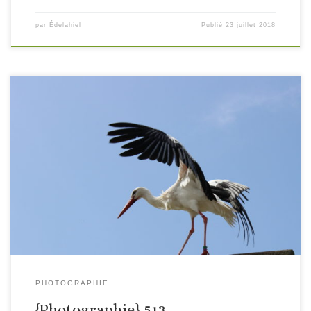
par
Édélahiel
Publié
23 juillet 2018
PHOTOGRAPHIE
{Photographie} 513