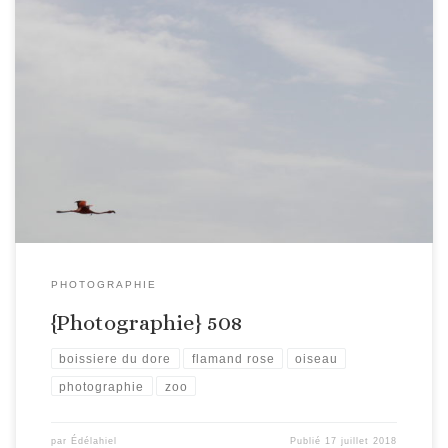
PHOTOGRAPHIE
{Photographie} 508
boissiere du dore
flamand rose
oiseau
photographie
zoo
par
Édélahiel
Publié
17 juillet 2018