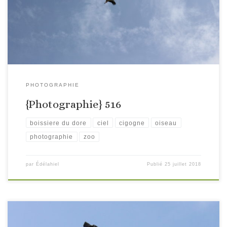
PHOTOGRAPHIE
{Photographie} 516
boissiere du dore
ciel
cigogne
oiseau
photographie
zoo
par
Édélahiel
Publié
25 juillet 2018