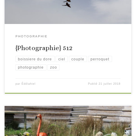
PHOTOGRAPHIE
{Photographie} 512
boissiere du dore
ciel
couple
perroquet
photographie
zoo
par
Édélahiel
Publié
21 juillet 2018