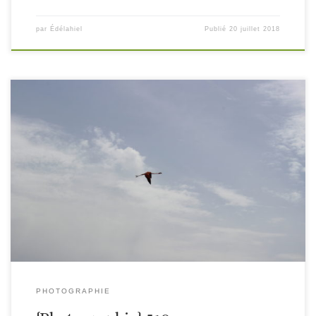
par
Édélahiel
Publié
20 juillet 2018
PHOTOGRAPHIE