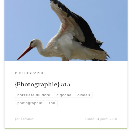
PHOTOGRAPHIE
{Photographie} 515
boissiere du dore
cigogne
oiseau
photographie
zoo
par
Édélahiel
Publié
24 juillet 2018