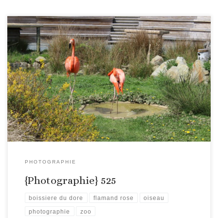
PHOTOGRAPHIE
{Photographie} 525
boissiere du dore
flamand rose
oiseau
photographie
zoo