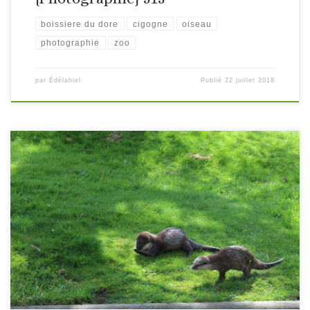
boissiere du dore
cigogne
oiseau
photographie
zoo
par
Édélahiel
Publié
22 juillet 2018