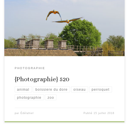
PHOTOGRAPHIE
{Photographie} 520
animal
boissiere du dore
oiseau
perroquet
photographie
zoo
par
Édélahiel
Publié
15 juillet 2018