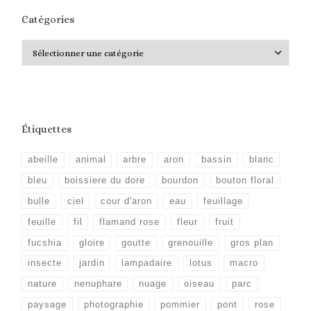
Catégories
Catégories
Étiquettes
abeille
animal
arbre
aron
bassin
blanc
bleu
boissiere du dore
bourdon
bouton floral
bulle
ciel
cour d'aron
eau
feuillage
feuille
fil
flamand rose
fleur
fruit
fucshia
gloire
goutte
grenouille
gros plan
insecte
jardin
lampadaire
lotus
macro
nature
nenuphare
nuage
oiseau
parc
paysage
photographie
pommier
pont
rose