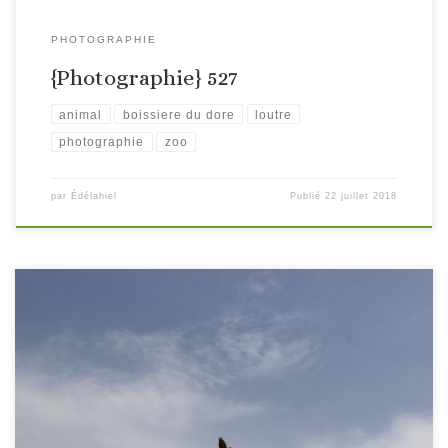
PHOTOGRAPHIE
{Photographie} 527
animal
boissiere du dore
loutre
photographie
zoo
par
Édélahiel
Publié
22 juillet 2018