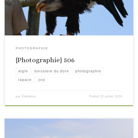
PHOTOGRAPHIE
{Photographie} 506
aigle
boissiere du dore
photographie
rapace
zoo
par
Édélahiel
Publié
15 juillet 2018