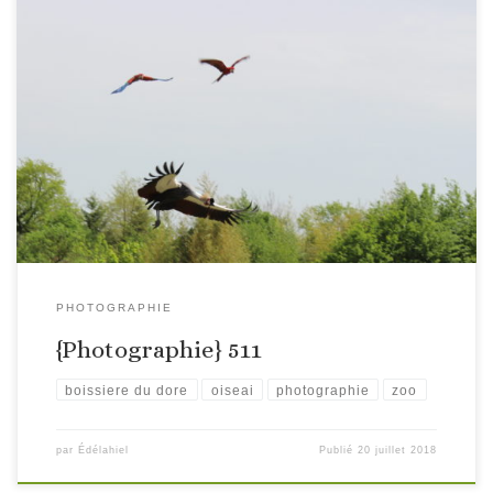
PHOTOGRAPHIE
{Photographie} 511
boissiere du dore
oiseai
photographie
zoo
par
Édélahiel
Publié
20 juillet 2018