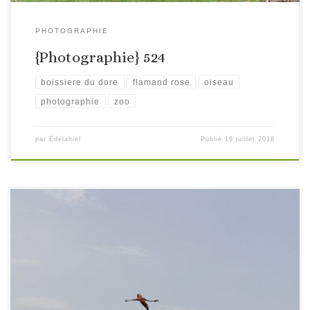
PHOTOGRAPHIE
{Photographie} 524
boissiere du dore
flamand rose
oiseau
photographie
zoo
par
Édélahiel
Publié
19 juillet 2018