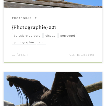
PHOTOGRAPHIE
{Photographie} 521
boissiere du dore
oiseau
perroquet
photographie
zoo
par
Édélahiel
Publié
16 juillet 2018