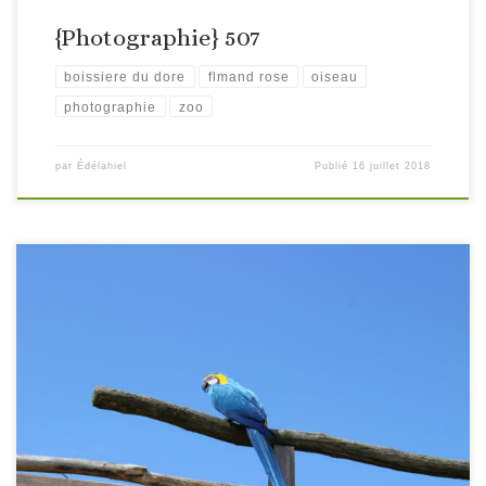
{Photographie} 507
boissiere du dore
flmand rose
oiseau
photographie
zoo
par
Édélahiel
Publié
16 juillet 2018