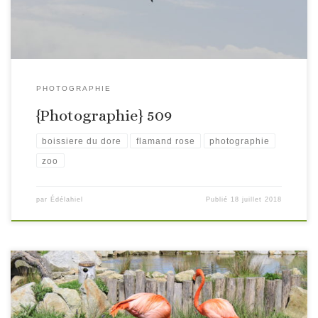
PHOTOGRAPHIE
{Photographie} 509
boissiere du dore
flamand rose
photographie
zoo
par
Édélahiel
Publié
18 juillet 2018