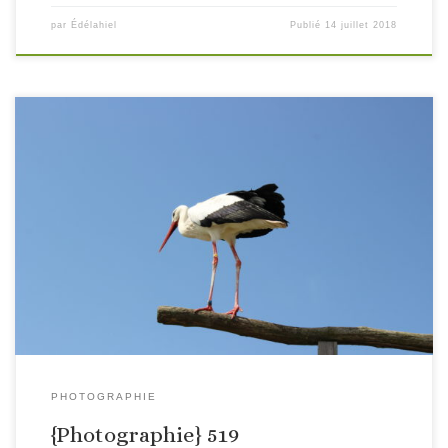
par
Édélahiel
Publié
14 juillet 2018
PHOTOGRAPHIE
{Photographie} 519