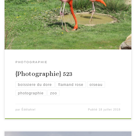
PHOTOGRAPHIE
{Photographie} 523
boissiere du dore
flamand rose
oiseau
photographie
zoo
par
Édélahiel
Publié
18 juillet 2018