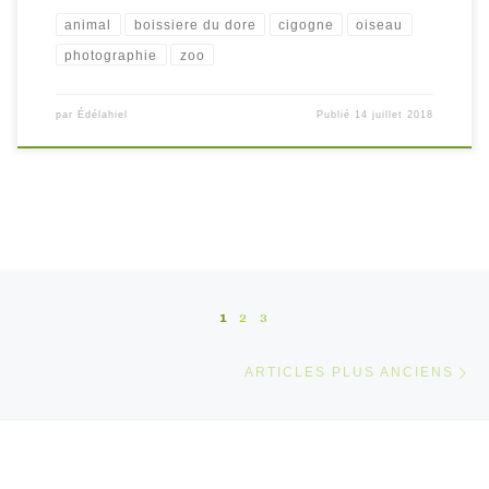
animal
boissiere du dore
cigogne
oiseau
photographie
zoo
par
Édélahiel
Publié
14 juillet 2018
Navigation dans les articles
1
2
3
Ar
ARTICLES PLUS ANCIENS