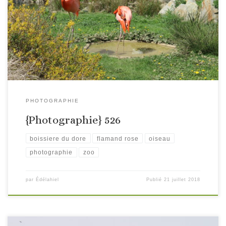
PHOTOGRAPHIE
{Photographie} 526
boissiere du dore
flamand rose
oiseau
photographie
zoo
par
Édélahiel
Publié
21 juillet 2018