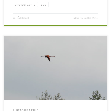
photographie
zoo
par
Édélahiel
Publié
17 juillet 2018
PHOTOGRAPHIE