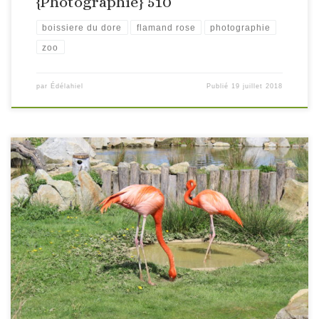
{Photographie} 510
boissiere du dore
flamand rose
photographie
zoo
par
Édélahiel
Publié
19 juillet 2018