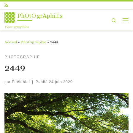
Passer au contenu
PhOtOgrAphiEs
Search
Me
Photographies
Accueil
»
Photographie
»
2449
PHOTOGRAPHIE
2449
par
Édélahiel
|
Publié
24 juin 2020