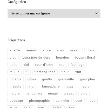
Catégories
Catégories
Étiquettes
abeille
animal
arbre
aron
bassin
blanc
bleu
boissiere du dore
bourdon
bouton floral
bulle
ciel
cour d'aron
eau
feuillage
feuille
fil
flamand rose
fleur
fruit
fucshia
gloire
goutte
grenouille
gros plan
insecte
jardin
lampadaire
lotus
macro
nature
nenuphare
nuage
oiseau
parc
paysage
photographie
pommier
pont
rose
route
soleil
vert
végétal
zoo