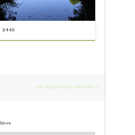
2445
Articles plus anci
ARTICLES PLUS ANCIENS
hives
hives