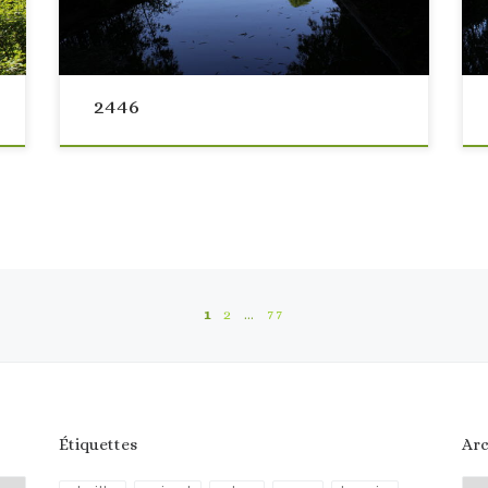
2446
es
1
2
…
77
Étiquettes
Arc
Arc