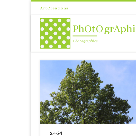
Passer au contenu
ArtCréations
PhOtOgrAphi
Photographies
2464