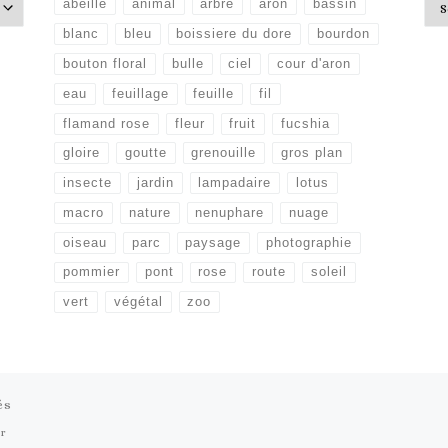
abeille
animal
arbre
aron
bassin
blanc
bleu
boissiere du dore
bourdon
bouton floral
bulle
ciel
cour d'aron
eau
feuillage
feuille
fil
flamand rose
fleur
fruit
fucshia
gloire
goutte
grenouille
gros plan
insecte
jardin
lampadaire
lotus
macro
nature
nenuphare
nuage
oiseau
parc
paysage
photographie
pommier
pont
rose
route
soleil
vert
végétal
zoo
és
zr