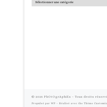
© 2026
PhOtOgrAphiEs
– Tous droits réserv
Propulsé par
WP
– Réalisé avec the
Thème Customi