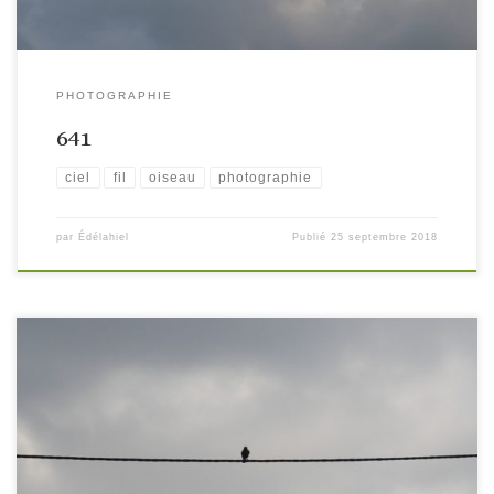
PHOTOGRAPHIE
641
ciel
fil
oiseau
photographie
par
Édélahiel
Publié
25 septembre 2018