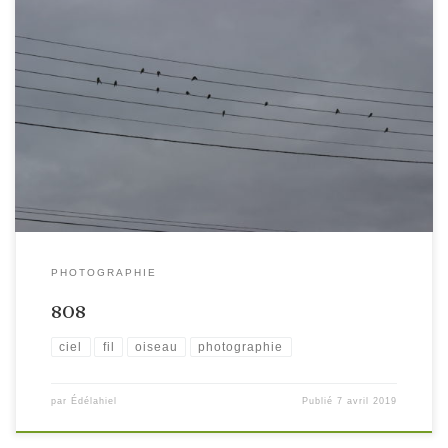
PHOTOGRAPHIE
808
ciel
fil
oiseau
photographie
par
Édélahiel
Publié
7 avril 2019