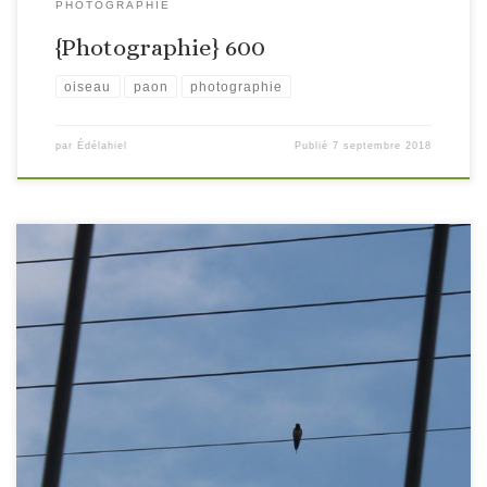
PHOTOGRAPHIE
{Photographie} 600
oiseau
paon
photographie
par
Édélahiel
Publié
7 septembre 2018