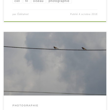
ciel
fil
oiseau
photographie
par
Édélahiel
Publié
4 octobre 2018
PHOTOGRAPHIE