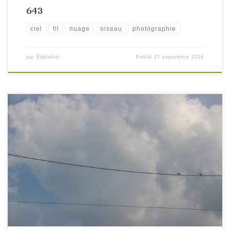
643
ciel
fil
nuage
oiseau
photographie
par
Édélahiel
Publié
27 septembre 2018