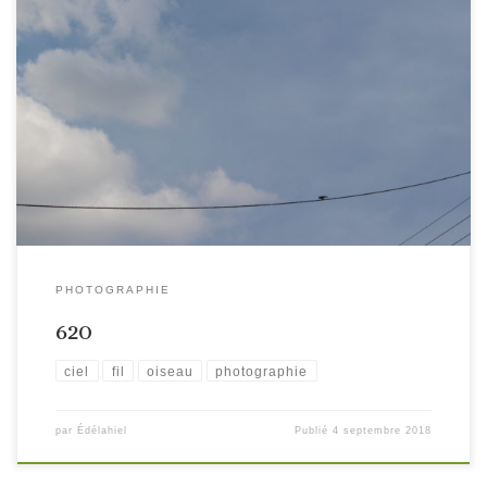
PHOTOGRAPHIE
620
ciel
fil
oiseau
photographie
par
Édélahiel
Publié
4 septembre 2018