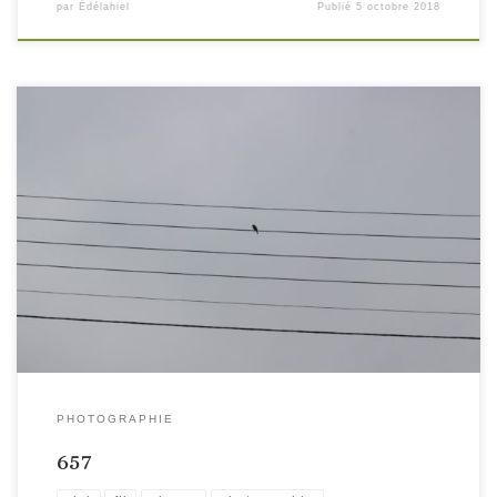
par
Édélahiel
Publié
5 octobre 2018
PHOTOGRAPHIE
657