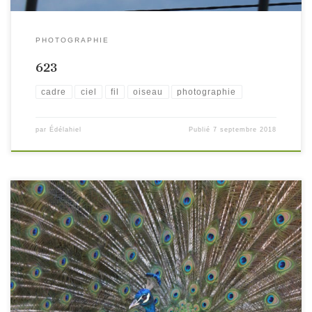
PHOTOGRAPHIE
623
cadre
ciel
fil
oiseau
photographie
par
Édélahiel
Publié
7 septembre 2018