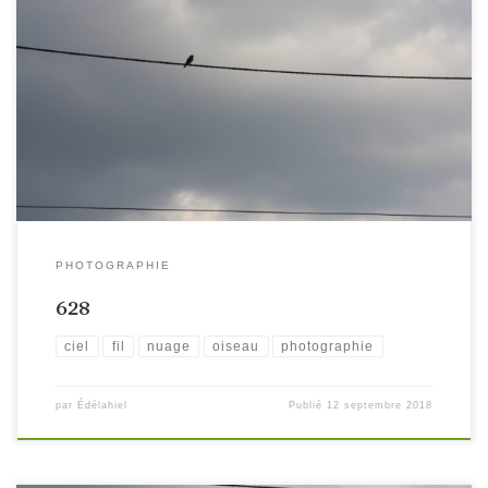
PHOTOGRAPHIE
628
ciel
fil
nuage
oiseau
photographie
par
Édélahiel
Publié
12 septembre 2018