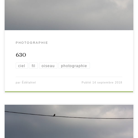
PHOTOGRAPHIE
630
ciel
fil
oiseau
photographie
par
Édélahiel
Publié
14 septembre 2018