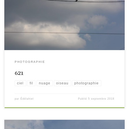
PHOTOGRAPHIE
621
ciel
fil
nuage
oiseau
photographie
par
Édélahiel
Publié
5 septembre 2018