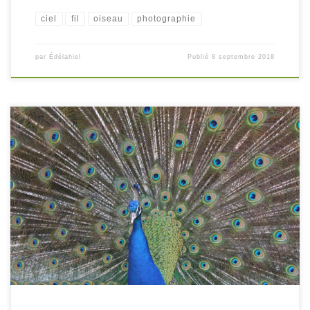
ciel
fil
oiseau
photographie
par
Édélahiel
Publié
8 septembre 2018