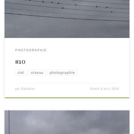
PHOTOGRAPHIE
810
ciel
oiseau
photographie
par
Édélahiel
Publié
9 avril 2019