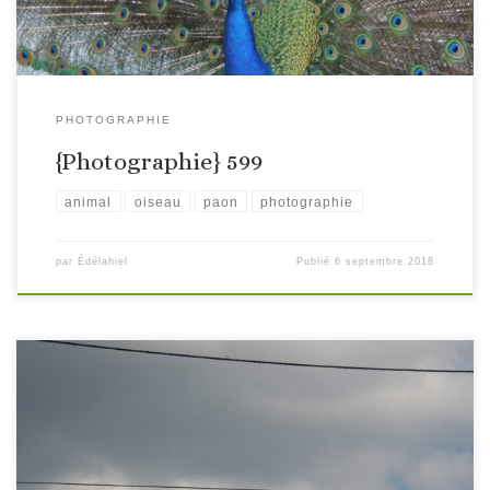
PHOTOGRAPHIE
{Photographie} 599
animal
oiseau
paon
photographie
par
Édélahiel
Publié
6 septembre 2018