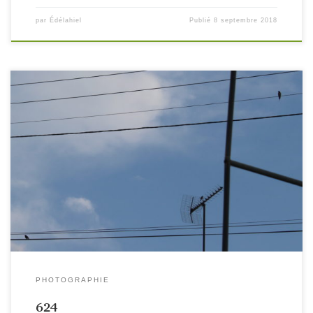
par
Édélahiel
Publié
8 septembre 2018
PHOTOGRAPHIE
624