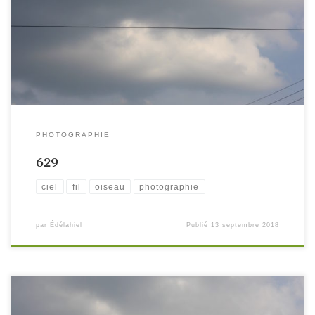
PHOTOGRAPHIE
629
ciel
fil
oiseau
photographie
par
Édélahiel
Publié
13 septembre 2018