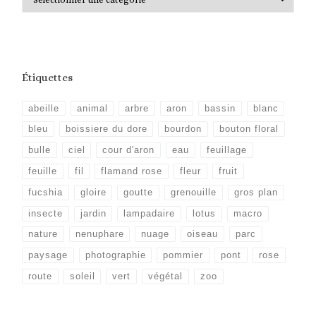
Étiquettes
abeille
animal
arbre
aron
bassin
blanc
bleu
boissiere du dore
bourdon
bouton floral
bulle
ciel
cour d'aron
eau
feuillage
feuille
fil
flamand rose
fleur
fruit
fucshia
gloire
goutte
grenouille
gros plan
insecte
jardin
lampadaire
lotus
macro
nature
nenuphare
nuage
oiseau
parc
paysage
photographie
pommier
pont
rose
route
soleil
vert
végétal
zoo