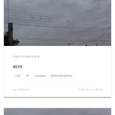
PHOTOGRAPHIE
809
ciel
fil
oiseau
photographie
par
Édélahiel
Publié
8 avril 2019