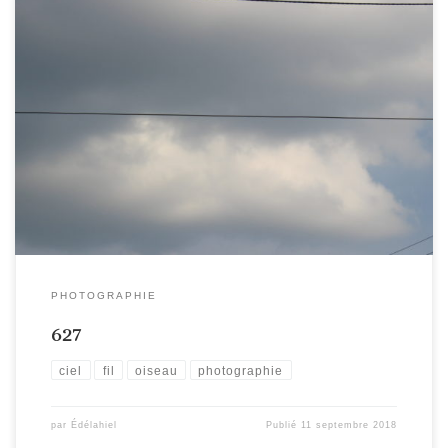
PHOTOGRAPHIE
627
ciel
fil
oiseau
photographie
par
Édélahiel
Publié
11 septembre 2018