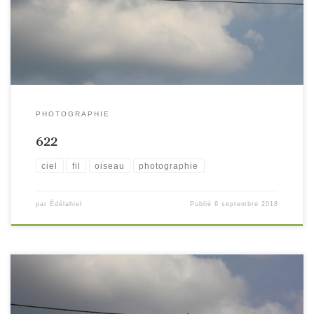
PHOTOGRAPHIE
622
ciel
fil
oiseau
photographie
par
Édélahiel
Publié
6 septembre 2018