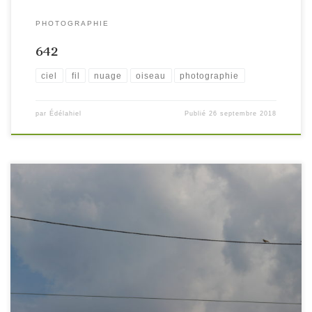
PHOTOGRAPHIE
642
ciel
fil
nuage
oiseau
photographie
par
Édélahiel
Publié
26 septembre 2018