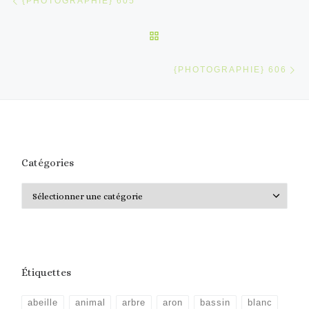
{PHOTOGRAPHIE} 605
RETOUR À LA LISTE DES 
Ar
{PHOTOGRAPHIE} 606
Catégories
Catégories
Étiquettes
abeille
animal
arbre
aron
bassin
blanc