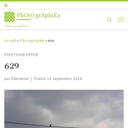
Passer au contenu
PhOtOgrAphiEs
Search
Me
Photographies
Accueil
»
Photographie
»
629
PHOTOGRAPHIE
629
par
Édélahiel
|
Publié
13 septembre 2018