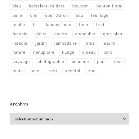
bleu
boissiere du dore
bourdon
bouton floral
bulle
ciel
cour d'aron
eau
feuillage
feuille
fil
flamand rose
fleur
fruit
fucshia
gloire
goutte
grenouille
gros plan
insecte
jardin
lampadaire
lotus
macro
nature
nenuphare
nuage
oiseau
parc
paysage
photographie
pommier
pont
rose
route
soleil
vert
végétal
zoo
Archives
Archives