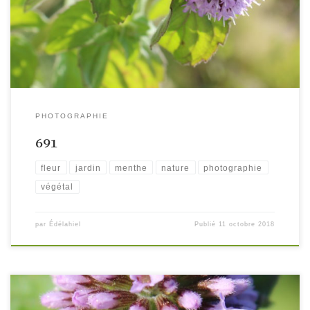
PHOTOGRAPHIE
691
fleur
jardin
menthe
nature
photographie
végétal
par
Édélahiel
Publié
11 octobre 2018