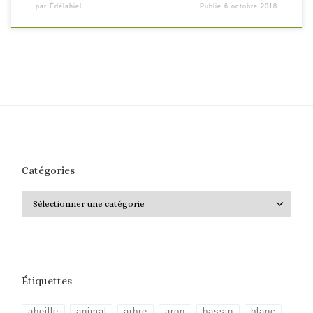
par
Édélahiel
Publié
6 octobre 2018
Catégories
Catégories
Étiquettes
abeille
animal
arbre
aron
bassin
blanc