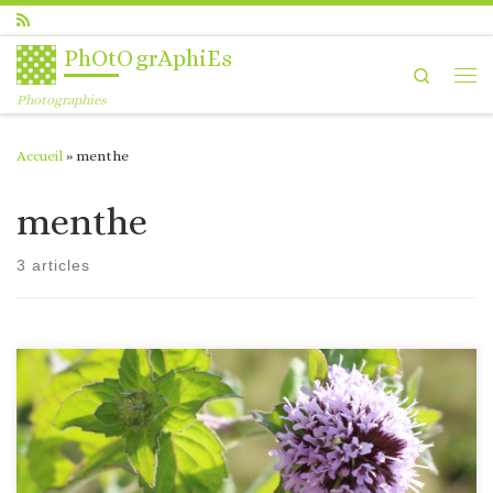
Passer au contenu
PhOtOgrAphiEs
Search
Me
Photographies
Accueil
»
menthe
menthe
3 articles