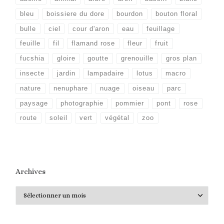
bleu
boissiere du dore
bourdon
bouton floral
bulle
ciel
cour d'aron
eau
feuillage
feuille
fil
flamand rose
fleur
fruit
fucshia
gloire
goutte
grenouille
gros plan
insecte
jardin
lampadaire
lotus
macro
nature
nenuphare
nuage
oiseau
parc
paysage
photographie
pommier
pont
rose
route
soleil
vert
végétal
zoo
Archives
Archives