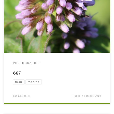
PHOTOGRAPHIE
687
fleur
menthe
par
Édélahiel
Publié
7 octobre 2018