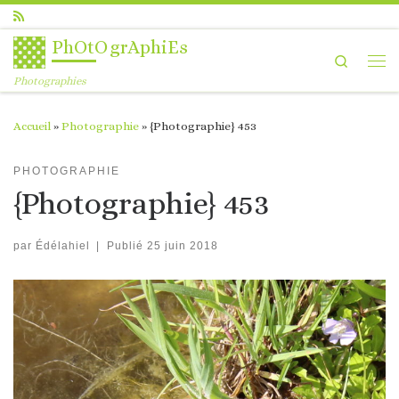
Passer au contenu
PhOtOgrAphiEs
Search
Me
Photographies
Accueil
»
Photographie
»
{Photographie} 453
PHOTOGRAPHIE
{Photographie} 453
par
Édélahiel
|
Publié
25 juin 2018