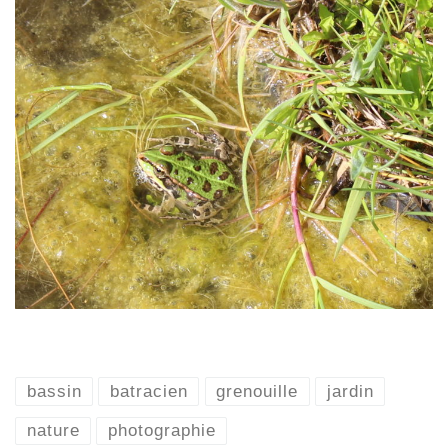
bassin
batracien
grenouille
jardin
nature
photographie