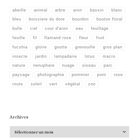
abeille
animal
arbre
aron
bassin
blanc
bleu
boissiere du dore
bourdon
bouton floral
bulle
ciel
cour d'aron
eau
feuillage
feuille
fil
flamand rose
fleur
fruit
fucshia
gloire
goutte
grenouille
gros plan
insecte
jardin
lampadaire
lotus
macro
nature
nenuphare
nuage
oiseau
parc
paysage
photographie
pommier
pont
rose
route
soleil
vert
végétal
zoo
Archives
Archives