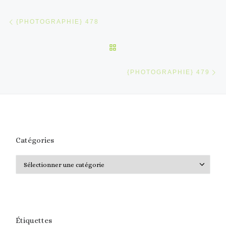
Parcourir les articles
Article précédent
{PHOTOGRAPHIE} 478
RETOUR À LA LISTE DES 
Ar
{PHOTOGRAPHIE} 479
Catégories
Catégories
Étiquettes