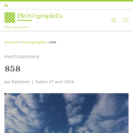
Passer au contenu
PhOtOgrAphiEs
Search
Me
Photographies
Accueil
»
Photographie
»
858
PHOTOGRAPHIE
858
par
Édélahiel
|
Publié
27 avril 2019