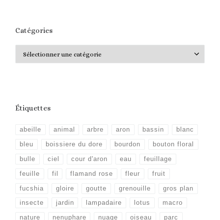
Catégories
Catégories
Étiquettes
abeille
animal
arbre
aron
bassin
blanc
bleu
boissiere du dore
bourdon
bouton floral
bulle
ciel
cour d'aron
eau
feuillage
feuille
fil
flamand rose
fleur
fruit
fucshia
gloire
goutte
grenouille
gros plan
insecte
jardin
lampadaire
lotus
macro
nature
nenuphare
nuage
oiseau
parc