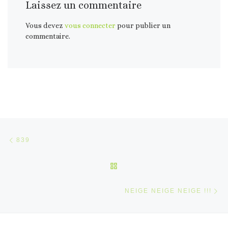
Laissez un commentaire
Vous devez
vous connecter
pour publier un
commentaire.
Parcourir les articles
Article précédent
839
RETOUR À LA LISTE DES 
Ar
NEIGE NEIGE NEIGE !!!