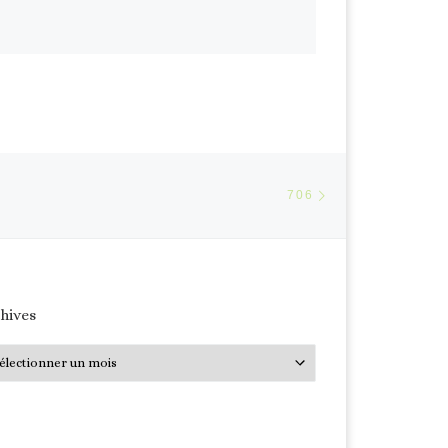
Article suivant
ARTICLES
706
hives
hives