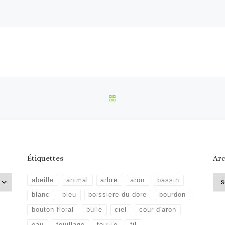
RETOUR À LA LISTE DES 
Étiquettes
Arc
Arc
abeille
animal
arbre
aron
bassin
blanc
bleu
boissiere du dore
bourdon
bouton floral
bulle
ciel
cour d'aron