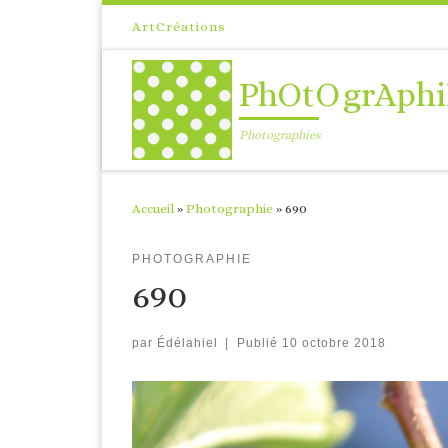
Passer au contenu
ArtCréations
PhOtOgrAphi
Photographies
Accueil
»
Photographie
»
690
PHOTOGRAPHIE
690
par
Édélahiel
|
Publié
10 octobre 2018