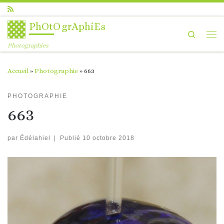
Passer au contenu
PhOtOgrAphiEs
Search
Me
Photographies
Accueil
»
Photographie
»
663
PHOTOGRAPHIE
663
par
Édélahiel
|
Publié
10 octobre 2018