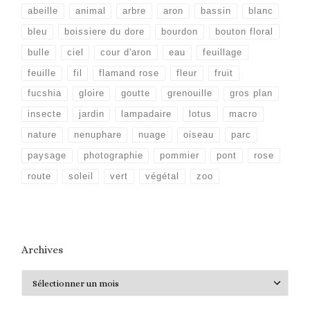
abeille
animal
arbre
aron
bassin
blanc
bleu
boissiere du dore
bourdon
bouton floral
bulle
ciel
cour d'aron
eau
feuillage
feuille
fil
flamand rose
fleur
fruit
fucshia
gloire
goutte
grenouille
gros plan
insecte
jardin
lampadaire
lotus
macro
nature
nenuphare
nuage
oiseau
parc
paysage
photographie
pommier
pont
rose
route
soleil
vert
végétal
zoo
Archives
Archives