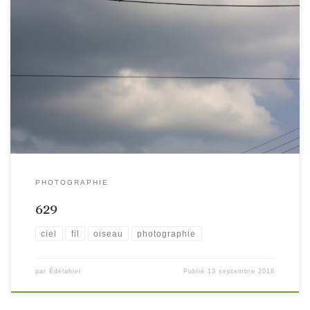
PHOTOGRAPHIE
629
ciel
fil
oiseau
photographie
par
Édélahiel
Publié
13 septembre 2018