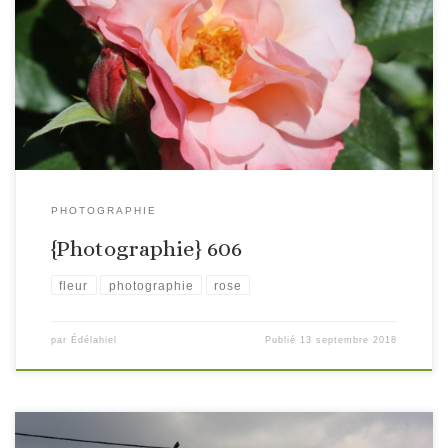
PHOTOGRAPHIE
{Photographie} 606
fleur
photographie
rose
par
Édélahiel
Publié
13 septembre 2018