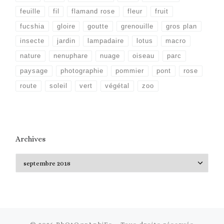
feuille
fil
flamand rose
fleur
fruit
fucshia
gloire
goutte
grenouille
gros plan
insecte
jardin
lampadaire
lotus
macro
nature
nenuphare
nuage
oiseau
parc
paysage
photographie
pommier
pont
rose
route
soleil
vert
végétal
zoo
Archives
Archives