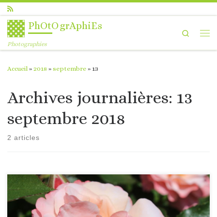
Passer au contenu
PhOtOgrAphiEs
Search
Me
Photographies
Accueil
»
2018
»
septembre
»
13
Archives journalières:
13
septembre 2018
2 articles