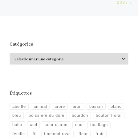
2393
Catégories
Catégories
Étiquettes
abeille
animal
arbre
aron
bassin
blanc
bleu
boissiere du dore
bourdon
bouton floral
bulle
ciel
cour d'aron
eau
feuillage
feuille
fil
flamand rose
fleur
fruit