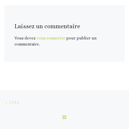
Laissez un commentaire
Vous devez
vous connecter
pour publier un
commentaire.
Parcourir les articles
Article précédent
2391
RETOUR À LA LISTE DES 
Ar