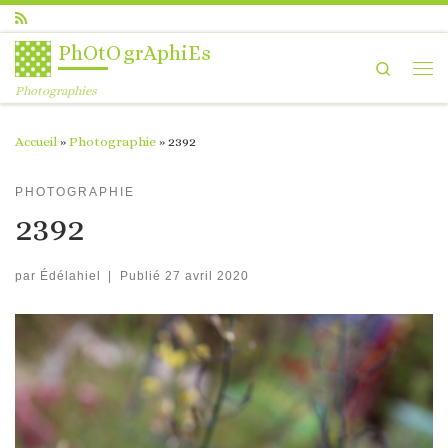
Passer au contenu
PhOtOgrAphiEs
Search
Me
Photographies
Accueil
»
Photographie
»
2392
PHOTOGRAPHIE
2392
par
Édélahiel
|
Publié
27 avril 2020