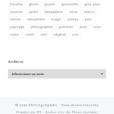
fucshia
gloire
goutte
grenouille
gros plan
insecte
jardin
lampadaire
lotus
macro
nature
nenuphare
nuage
oiseau
parc
paysage
photographie
pommier
pont
rose
route
soleil
vert
végétal
zoo
Archives
Archives
© 2026
PhOtOgrAphiEs
– Tous droits réservés
Propulsé par
WP
– Réalisé avec the
Thème Customizr