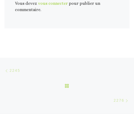
Vous devez
vous connecter
pour publier un
commentaire.
Parcourir les articles
Article précédent
2245
RETOUR À LA LISTE DES 
Ar
2276