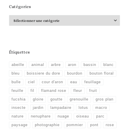
Catégories
Catégories
Étiquettes
abeille
animal
arbre
aron
bassin
blanc
bleu
boissiere du dore
bourdon
bouton floral
bulle
ciel
cour d'aron
eau
feuillage
feuille
fil
flamand rose
fleur
fruit
fucshia
gloire
goutte
grenouille
gros plan
insecte
jardin
lampadaire
lotus
macro
nature
nenuphare
nuage
oiseau
parc
paysage
photographie
pommier
pont
rose