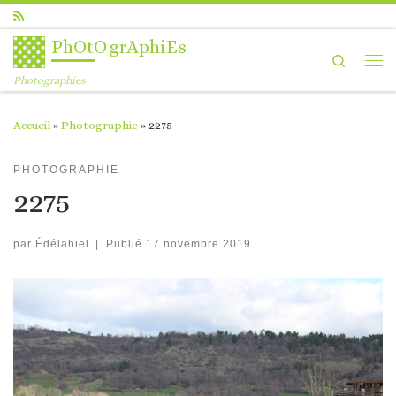
Passer au contenu
PhOtOgrAphiEs
Search
Me
Photographies
Accueil
»
Photographie
»
2275
PHOTOGRAPHIE
2275
par
Édélahiel
|
Publié
17 novembre 2019