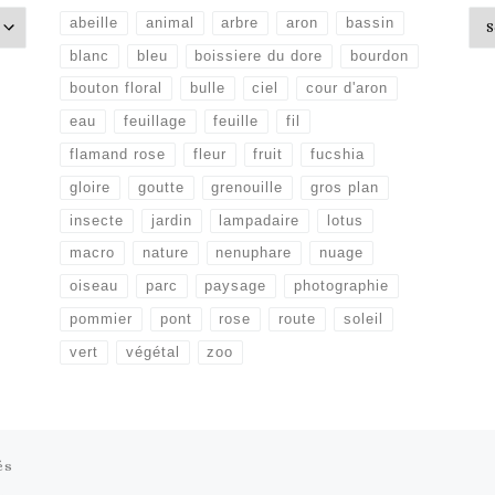
Arc
abeille
animal
arbre
aron
bassin
blanc
bleu
boissiere du dore
bourdon
bouton floral
bulle
ciel
cour d'aron
eau
feuillage
feuille
fil
flamand rose
fleur
fruit
fucshia
gloire
goutte
grenouille
gros plan
insecte
jardin
lampadaire
lotus
macro
nature
nenuphare
nuage
oiseau
parc
paysage
photographie
pommier
pont
rose
route
soleil
vert
végétal
zoo
és