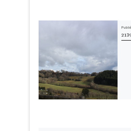
Publi
213