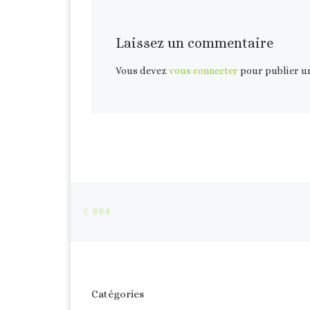
Laissez un commentaire
Vous devez
vous connecter
pour publier u
Parcourir les articles
Article précédent
864
Catégories