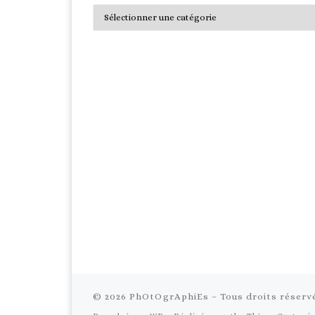
Catégories
© 2026
PhOtOgrAphiEs
– Tous droits réserv