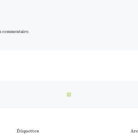
n commentaire.
RETOUR À LA LISTE DES 
Étiquettes
Arc