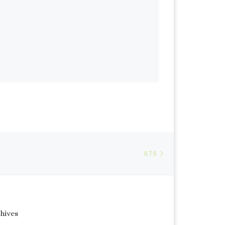
Article suivant
ARTICLES
876
hives