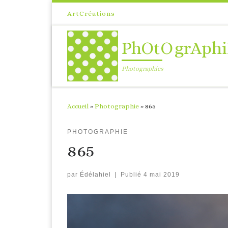
Passer au contenu
ArtCréations
PhOtOgrAphi
Photographies
Accueil
»
Photographie
»
865
PHOTOGRAPHIE
865
par
Édélahiel
|
Publié
4 mai 2019