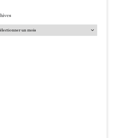
hives
hives