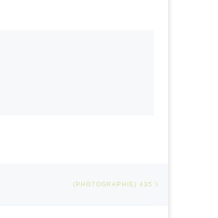
Article suivant
ARTICLES
{PHOTOGRAPHIE} 435