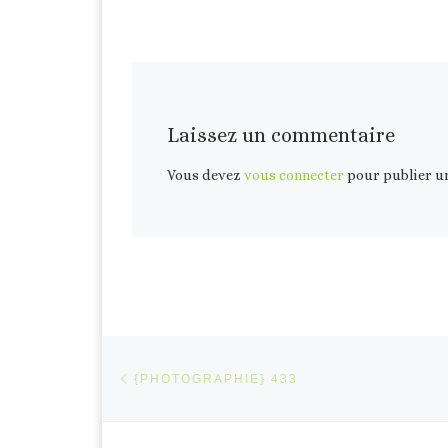
Laissez un commentaire
Vous devez
vous connecter
pour publier u
Parcourir les articles
Article précédent
{PHOTOGRAPHIE} 433