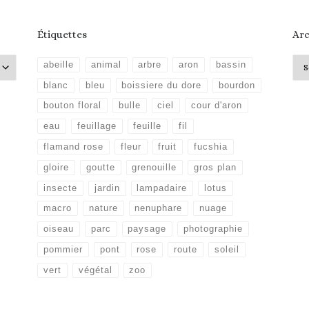
Étiquettes
Arc
Arc
abeille
animal
arbre
aron
bassin
blanc
bleu
boissiere du dore
bourdon
bouton floral
bulle
ciel
cour d'aron
eau
feuillage
feuille
fil
flamand rose
fleur
fruit
fucshia
gloire
goutte
grenouille
gros plan
insecte
jardin
lampadaire
lotus
macro
nature
nenuphare
nuage
oiseau
parc
paysage
photographie
pommier
pont
rose
route
soleil
vert
végétal
zoo