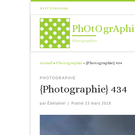
Passer au contenu
ArtCréations
PhOtOgrAphi
Photographies
Accueil
»
Photographie
»
{Photographie} 434
PHOTOGRAPHIE
{Photographie} 434
par
Édélahiel
|
Publié
23 mars 2018