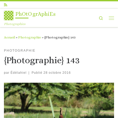
Passer au contenu
PhOtOgrAphiEs
Search
Me
Photographies
Accueil
»
Photographie
»
{Photographie} 143
PHOTOGRAPHIE
{Photographie} 143
par
Édélahiel
|
Publié
28 octobre 2016