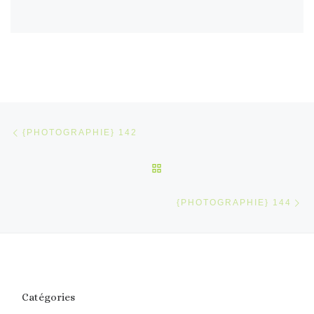
Parcourir les articles
Article précédent
{PHOTOGRAPHIE} 142
RETOUR À LA LISTE DES 
Ar
{PHOTOGRAPHIE} 144
Catégories