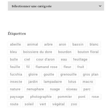
Catégories
Étiquettes
abeille
animal
arbre
aron
bassin
blanc
bleu
boissiere du dore
bourdon
bouton floral
bulle
ciel
cour d'aron
eau
feuillage
feuille
fil
flamand rose
fleur
fruit
fucshia
gloire
goutte
grenouille
gros plan
insecte
jardin
lampadaire
lotus
macro
nature
nenuphare
nuage
oiseau
parc
paysage
photographie
pommier
pont
rose
route
soleil
vert
végétal
zoo