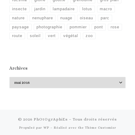
fucshia
gloire
goutte
grenouille
gros plan
insecte
jardin
lampadaire
lotus
macro
nature
nenuphare
nuage
oiseau
parc
paysage
photographie
pommier
pont
rose
route
soleil
vert
végétal
zoo
Archives
Archives
© 2026
PhOtOgrAphiEs
– Tous droits réservés
Propulsé par
WP
– Réalisé avec the
Thème Customizr