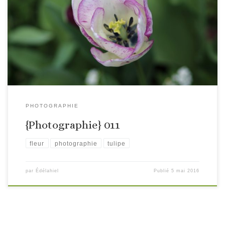
* Modèle de l’appareil : Canon EOS 100D Temps d’exposition :
1/640 sec. Programme d’exposition : Priorité ouverture Valeur
d’ouverture : 4,00 EV (f/4,0) Distance focale : 70,0 mm Vitesse
d’obturation : 9,38 EV (1/663 sec.) Régimes de vitesse ISO : […]
PHOTOGRAPHIE
{Photographie} 011
fleur
photographie
tulipe
par
Édélahiel
Publié
5 mai 2016