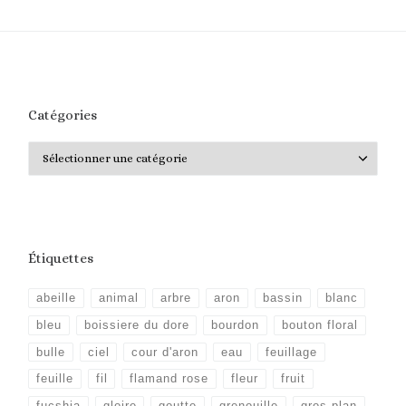
Catégories
Catégories
Étiquettes
abeille
animal
arbre
aron
bassin
blanc
bleu
boissiere du dore
bourdon
bouton floral
bulle
ciel
cour d'aron
eau
feuillage
feuille
fil
flamand rose
fleur
fruit